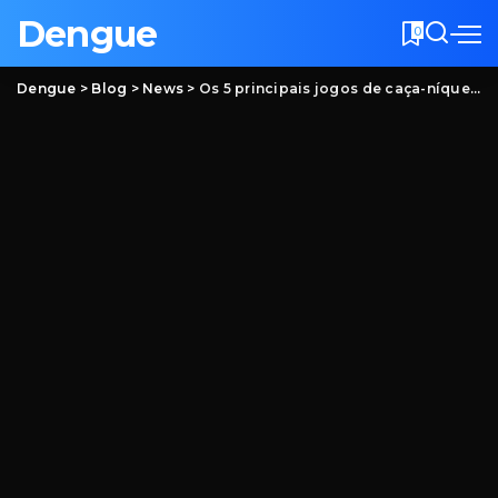
Dengue
0
Dengue
>
Blog
>
News
>
Os 5 principais jogos de caça-níqueis com tema de filme