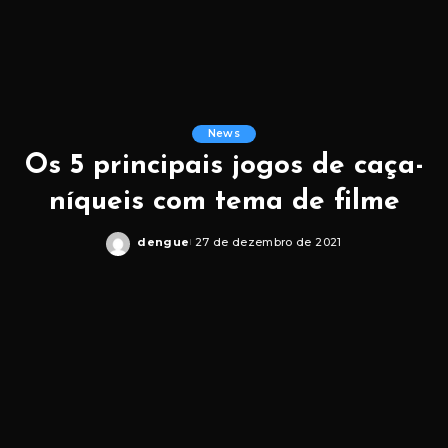
News
Os 5 principais jogos de caça-
níqueis com tema de filme
dengue
27 de dezembro de 2021
Posted
by