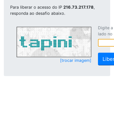
Para liberar o acesso
do IP
216.73.217.178
,
responda ao desafio abaixo.
Digite 
lado no
[trocar imagem]