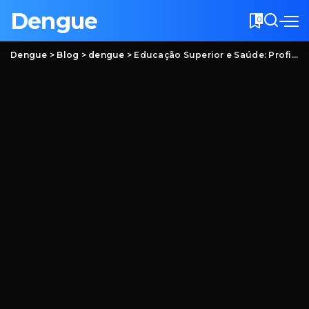
Dengue
0
Dengue
>
Blog
>
dengue
>
Educação Superior e Saúde: Profissionais Capacitados no Controle e Prevenção da Dengue